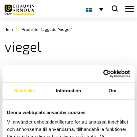
Hem
Produkter taggade "viegel"
viegel
Samtycke
Information
Om
Mätomvandlare
Denna webbplats använder cookies
CA Energy programmerbara mätvärdesomvandlare omvandlar
Vi använder enhetsidentifierare för att anpassa innehållet
spänning- strömmar samt effekter till processsignaler.
och annonserna till användarna, tillhandahålla funktioner
för sociala medier och analysera vår trafik. Vi