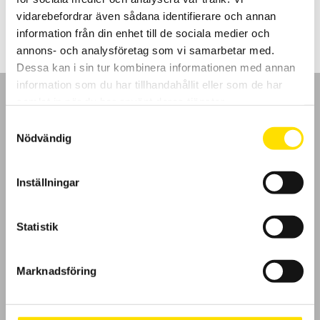
LÄS MER
vidarebefordrar även sådana identifierare och annan
information från din enhet till de sociala medier och
annons- och analysföretag som vi samarbetar med.
Dessa kan i sin tur kombinera informationen med annan
information som du har tillhandahållit eller som de har
samlat in när du har använt deras tjänster.
Samtyckesval
Nödvändig
GDPR
Inställningar
Köpvillkor
Cookies
Statistik
Klagomål
Marknadsföring
Kundundersökning