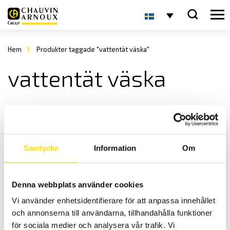
Hem
Produkter taggade "vattentät väska"
vattentät väska
Samtycke
Information
Om
Denna webbplats använder cookies
Tillbehör till mätinstrument, väskor IP65
Vi använder enhetsidentifierare för att anpassa innehållet
Hårda väskor för alla märken av mätinstrument med IP65 klassning!
och annonserna till användarna, tillhandahålla funktioner
Prisintervall:
995.00
kr
–
1,080.00
kr
LÄS MER
för sociala medier och analysera vår trafik. Vi
995.00 kr