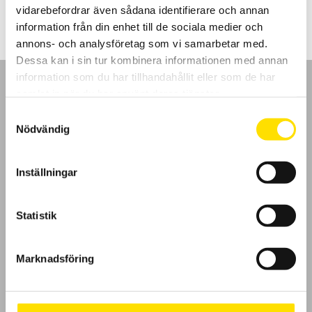
till
vidarebefordrar även sådana identifierare och annan
1,080.00 kr
information från din enhet till de sociala medier och
annons- och analysföretag som vi samarbetar med.
Dessa kan i sin tur kombinera informationen med annan
information som du har tillhandahållit eller som de har
samlat in när du har använt deras tjänster.
Samtyckesval
Nödvändig
GDPR
Inställningar
Köpvillkor
Cookies
Statistik
Klagomål
Marknadsföring
Kundundersökning