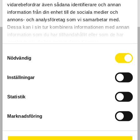
vidarebefordrar även sådana identifierare och annan
information från din enhet till de sociala medier och
annons- och analysföretag som vi samarbetar med.
Dessa kan i sin tur kombinera informationen med annan
information som du har tillhandahållit eller som de har
samlat in när du har använt deras tjänster.
Samtyckesval
Nödvändig
GDPR
Inställningar
Köpvillkor
Cookies
Statistik
Klagomål
Marknadsföring
Kundundersökning