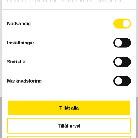
information som du har tillhandahållit eller som de har
samlat in när du har använt deras tjänster.
Samtyckesval
Nödvändig
Inställningar
CA1875 Simuleringsenhet för termografi
Simuleringsenhet för utbildning inom infraröd termografering.
Statistik
15,995.00
kr
LÄS MER
Marknadsföring
Tillåt alla
Tillåt urval
GDPR