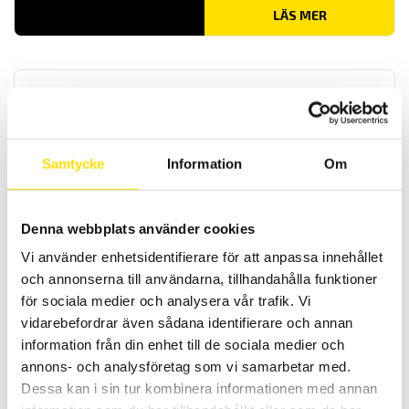
LÄS MER
Samtycke
Information
Om
CA1954 Värmekamera
Denna webbplats använder cookies
Värmekamera med enkelt handhavande, svensk analysmjukvara
och svenska menyer. Snabb uppstartstid och långt batteritid. IR-
Vi använder enhetsidentifierare för att anpassa innehållet
bild, vanlig bild samt bild-i-bild -funktion. Anslut andra instrument
och annonserna till användarna, tillhandahålla funktioner
via Bluetooth till värmekamera CA 1954 för att se de uppmätta
storheterna (temperatur, ström, spänning, effekt m.m.) direkt i
för sociala medier och analysera vår trafik. Vi
värmekamerans display.
vidarebefordrar även sådana identifierare och annan
information från din enhet till de sociala medier och
15,590.00
kr
LÄS MER
annons- och analysföretag som vi samarbetar med.
Dessa kan i sin tur kombinera informationen med annan