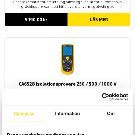
Passar utmärkt för att leta avgränsningskablar för automatiska
gräsklippare samt att hitta avbrott i värmegolvslingor.
5,190.00
kr
LÄS MER
CA6528 Isolationsprovare 250 / 500 / 1000 V
250 / 500 / 1000 V isolationsprovare med resistansmätning samt
med relativitetsmätning funktion för värmegolv kontroll. Med tydlig
digital display samt kategori IV säkerhetsklass.
Samtycke
Information
Om
4,995.00
kr
LÄS MER
Denna webbplats använder cookies