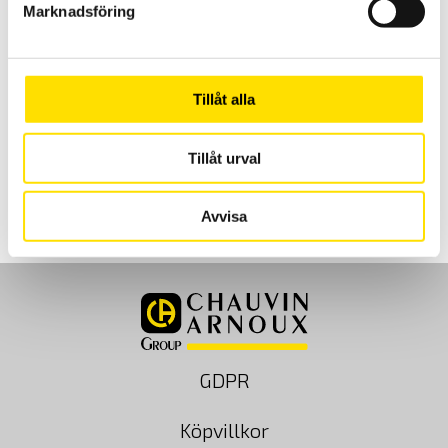
CA1954 Värmekamera
Marknadsföring
Värmekamera med enkelt handhavande, svensk analysmjukvara
och svenska menyer. Snabb uppstartstid och långt batteritid. IR-
bild, vanlig bild samt bild-i-bild -funktion. Anslut andra instrument
via Bluetooth till värmekamera CA 1954 för att se de uppmätta
Tillåt alla
storheterna (temperatur, ström, spänning, effekt m.m.) direkt i
värmekamerans display.
Tillåt urval
15,590.00
kr
LÄS MER
Avvisa
GDPR
Köpvillkor