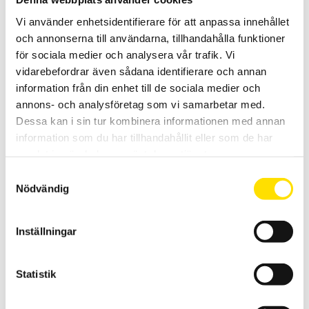
Vi använder enhetsidentifierare för att anpassa innehållet
och annonserna till användarna, tillhandahålla funktioner
för sociala medier och analysera vår trafik. Vi
vidarebefordrar även sådana identifierare och annan
information från din enhet till de sociala medier och
CA1954 AI Rapportmjukvara
annons- och analysföretag som vi samarbetar med.
Med CAmReport AI får du hjälp med rapport och analyserandet med
Dessa kan i sin tur kombinera informationen med annan
articifiell intelligens. CAmReport AI är en produkt utvecklad från den
information som du har tillhandahållit eller som de har
fria mjukvaran CamReport till vår värmekamera CA1954.
samlat in när du har använt deras tjänster.
LÄS MER
Samtyckesval
Nödvändig
Inställningar
Statistik