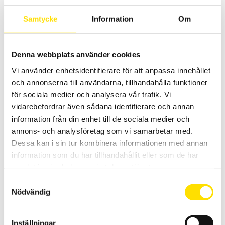
LÄS MER
Samtycke
Information
Om
Denna webbplats använder cookies
Vi använder enhetsidentifierare för att anpassa innehållet
och annonserna till användarna, tillhandahålla funktioner
för sociala medier och analysera vår trafik. Vi
vidarebefordrar även sådana identifierare och annan
CA1954 Värmekamera
information från din enhet till de sociala medier och
Värmekamera med enkelt handhavande, svensk analysmjukvara
annons- och analysföretag som vi samarbetar med.
och svenska menyer. Snabb uppstartstid och långt batteritid. IR-
Dessa kan i sin tur kombinera informationen med annan
bild, vanlig bild samt bild-i-bild -funktion. Anslut andra instrument
via Bluetooth till värmekamera CA 1954 för att se de uppmätta
information som du har tillhandahållit eller som de har
storheterna (temperatur, ström, spänning, effekt m.m.) direkt i
samlat in när du har använt deras tjänster.
värmekamerans display.
Samtyckesval
15,590.00
kr
LÄS MER
Nödvändig
Inställningar