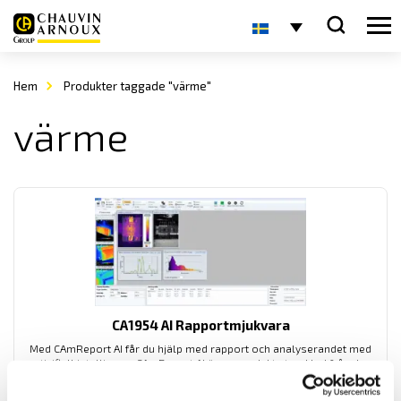
Hem
Produkter taggade "värme"
värme
CA1954 AI Rapportmjukvara
Med CAmReport AI får du hjälp med rapport och analyserandet med
articifiell intelligens. CAmReport AI är en produkt utvecklad från den
fria mjukvaran CamReport till vår värmekamera CA1954.