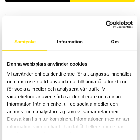
Samtycke
Information
Om
Provpistol KANON12 med HIRAT-kontakt
Denna webbplats använder cookies
Provpistol KANON12 med HIRAT-kontakt. Anpassad för UH28 12 kV.
Vi använder enhetsidentifierare för att anpassa innehållet
och annonserna till användarna, tillhandahålla funktioner
LÄS MER
för sociala medier och analysera vår trafik. Vi
vidarebefordrar även sådana identifierare och annan
information från din enhet till de sociala medier och
annons- och analysföretag som vi samarbetar med.
Dessa kan i sin tur kombinera informationen med annan
information som du har tillhandahållit eller som de har
samlat in när du har använt deras tjänster.