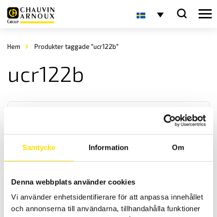
Hem
Produkter taggade "ucr122b"
ucr122b
Samtycke
Information
Om
T82N Mätomvandlare
Denna webbplats använder cookies
Mätvärdesomvandlare för processindustri där krav på säkerhet och
Vi använder enhetsidentifierare för att anpassa innehållet
funktion är viktiga. De har inga programmerbara digitala
komponenter, konfigurering görs på förfrågan.
och annonserna till användarna, tillhandahålla funktioner