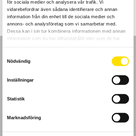
för sociala medier och analysera vår trafik. Vi
LÄS MER
vidarebefordrar även sådana identifierare och annan
information från din enhet till de sociala medier och
annons- och analysföretag som vi samarbetar med.
Dessa kan i sin tur kombinera informationen med annan
information som du har tillhandahållit eller som de har
samlat in när du har använt deras tjänster.
Samtyckesval
Nödvändig
GDPR
Inställningar
Köpvillkor
Statistik
Cookies
Klagomål
Marknadsföring
Kundundersökning