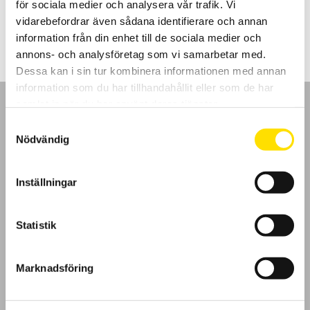
för sociala medier och analysera vår trafik. Vi
Prisintervall:
475.00
kr
–
1,205.00
kr
LÄS MER
475.00 kr
vidarebefordrar även sådana identifierare och annan
till
information från din enhet till de sociala medier och
1,205.00 kr
annons- och analysföretag som vi samarbetar med.
Dessa kan i sin tur kombinera informationen med annan
information som du har tillhandahållit eller som de har
samlat in när du har använt deras tjänster.
Samtyckesval
Nödvändig
GDPR
Inställningar
Köpvillkor
Statistik
Cookies
Klagomål
Marknadsföring
Kundundersökning