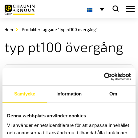
Hem
Produkter taggade "typ pt100 övergång"
typ pt100 övergång
Samtycke
Information
Om
Tillbehör till mätinstrument typ K & Pt100 adapter
Denna webbplats använder cookies
Temperaturadapter med termoelement typ K eller Pt 100 / Pt 1000
Vi använder enhetsidentifierare för att anpassa innehållet
ingång med övergång 19 mm cc för digitala multimetrar och
strömtänger.
och annonserna till användarna, tillhandahålla funktioner