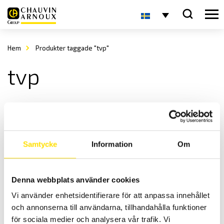
Hem
Produkter taggade "tvp"
tvp
Samtycke
Information
Om
Denna webbplats använder cookies
SAUTER TVP manuellt provställ
Vi använder enhetsidentifierare för att anpassa innehållet
Manuellt SAUTER provställ för mätning av kraft.
och annonserna till användarna, tillhandahålla funktioner
Prisintervall:
3,750.00
kr
–
5,250.00
kr
LÄS MER
för sociala medier och analysera vår trafik. Vi
3,750.00 kr