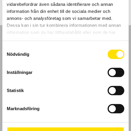
till
vidarebefordrar även sådana identifierare och annan
5,250.00 kr
information från din enhet till de sociala medier och
annons- och analysföretag som vi samarbetar med.
Dessa kan i sin tur kombinera informationen med annan
information som du har tillhandahållit eller som de har
samlat in när du har använt deras tjänster.
Samtyckesval
Nödvändig
GDPR
Inställningar
Köpvillkor
Cookies
Statistik
Klagomål
Marknadsföring
Kundundersökning