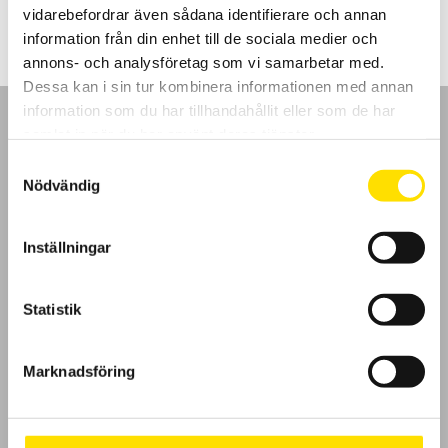
till
vidarebefordrar även sådana identifierare och annan
14,400.00 kr
information från din enhet till de sociala medier och
annons- och analysföretag som vi samarbetar med.
Dessa kan i sin tur kombinera informationen med annan
information som du har tillhandahållit eller som de har
samlat in när du har använt deras tjänster.
Samtyckesval
Nödvändig
GDPR
Inställningar
Köpvillkor
Cookies
Statistik
Klagomål
Marknadsföring
Kundundersökning