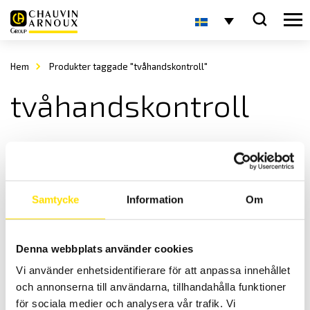
Hem
Produkter taggade "tvåhandskontroll"
tvåhandskontroll
Samtycke
Information
Om
Denna webbplats använder cookies
2-handskontroll för ETL ATS400-serien
Vi använder enhetsidentifierare för att anpassa innehållet
Praktiska handstyrningsenheter för ETL ATS400-serien
och annonserna till användarna, tillhandahålla funktioner
Prisintervall:
7,300.00
kr
–
14,400.00
kr
LÄS MER
för sociala medier och analysera vår trafik. Vi
7,300.00 kr