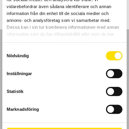
LÄS MER
vidarebefordrar även sådana identifierare och annan
information från din enhet till de sociala medier och
annons- och analysföretag som vi samarbetar med.
Dessa kan i sin tur kombinera informationen med annan
information som du har tillhandahållit eller som de har
samlat in när du har använt deras tjänster.
Samtyckesval
Nödvändig
GDPR
Inställningar
Köpvillkor
Cookies
Statistik
Klagomål
Marknadsföring
Kundundersökning