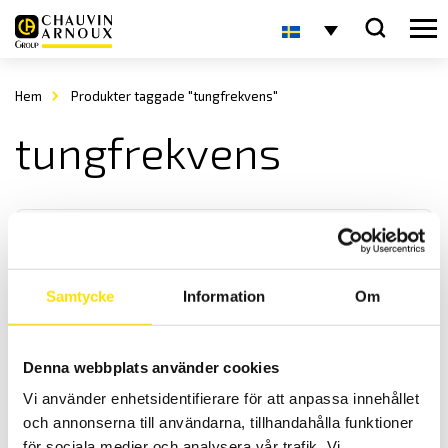
Hem
Produkter taggade "tungfrekvens"
tungfrekvens
Samtycke
Information
Om
Analoga panelinstrument
Denna webbplats använder cookies
Vi levererar analoga panelinstrument i storlek enligt DIN-norm,
Vi använder enhetsidentifierare för att anpassa innehållet
både enstaka samt i större antal för ert projekt.
och annonserna till användarna, tillhandahålla funktioner
för sociala medier och analysera vår trafik. Vi