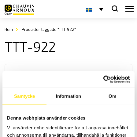
Hem
Produkter taggade "TTT-922"
TTT-922
Samtycke
Information
Om
Alluris provställ TTT-922 0 till 50 Nm för
momentnycklar och mejslar
Denna webbplats använder cookies
Alluris TTT-922C5 är ett provställ för skiftnycklar och skruvmejslar
Vi använder enhetsidentifierare för att anpassa innehållet
Den smidiga spännanordningen möjliggör justeringar i X-,Y- och Z-
och annonserna till användarna, tillhandahålla funktioner
riktning i förhållande till momentnyckeln