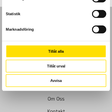
Statistik
Marknadsföring
GDPR
Köpvillkor
Tillåt alla
Cookies
Tillåt urval
Klagomål
Avvisa
Kundundersökning
Om Oss
Kontakt