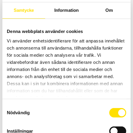
material upp till 1 kN, används tillsammans med dragprovare och
dynamometer
Samtycke
Information
Om
LÄS MER
Denna webbplats använder cookies
Vi använder enhetsidentifierare för att anpassa innehållet
och annonserna till användarna, tillhandahålla funktioner
för sociala medier och analysera vår trafik. Vi
vidarebefordrar även sådana identifierare och annan
information från din enhet till de sociala medier och
annons- och analysföretag som vi samarbetar med.
Dessa kan i sin tur kombinera informationen med annan
Mecmesin Cone Probe
information som du har tillhandahållit eller som de har
Cone Probe från Mecmesin för tryck och punkteringstester, används
samlat in när du har använt deras tjänster.
med dragprovare eller dynamometer
Samtyckesval
LÄS MER
Nödvändig
Inställningar