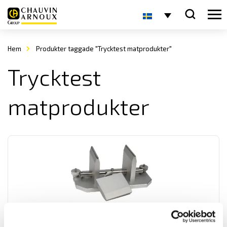
Hem
Produkter taggade "Trycktest matprodukter"
Trycktest
matprodukter
Mecmesin 1 kN 3-Point Bend Jig
Mecmsin 3-Point Bend Jig för trycktester av flexibla och fasta