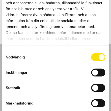
och annonserna till användarna, tillhandahålla funktioner
plast/PET flaskor och behållare upp till 5 kN, används med
dynamometer eller dragprovare
för sociala medier och analysera vår trafik. Vi
vidarebefordrar även sådana identifierare och annan
LÄS MER
information från din enhet till de sociala medier och
annons- och analysföretag som vi samarbetar med.
Dessa kan i sin tur kombinera informationen med annan
information som du har tillhandahållit eller som de har
samlat in när du har använt deras tjänster.
Samtyckesval
Nödvändig
GDPR
Inställningar
Köpvillkor
Statistik
Cookies
Marknadsföring
Klagomål