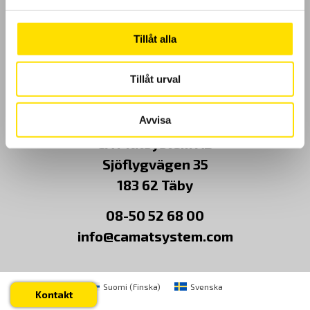
Kundundersökning
Tillåt alla
Om Oss
Tillåt urval
Kontakt
Avvisa
CA Mätsystem AB
Sjöflygvägen 35
183 62 Täby
08-50 52 68 00
info@camatsystem.com
Suomi
(
Finska
)
Svenska
Kontakt