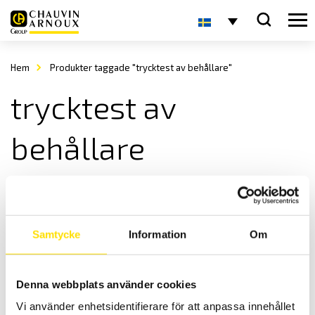
Hem
Produkter taggade "trycktest av behållare"
trycktest av
behållare
Samtycke
Information
Om
Denna webbplats använder cookies
Vented tryckplatta från Memcesin
Vi använder enhetsidentifierare för att anpassa innehållet
Mecmesin Vented tryckplatta för tryck samt top-load tester av