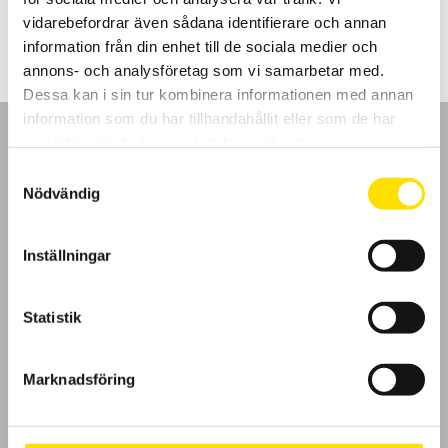
LÄS MER
vidarebefordrar även sådana identifierare och annan
information från din enhet till de sociala medier och
annons- och analysföretag som vi samarbetar med.
Dessa kan i sin tur kombinera informationen med annan
information som du har tillhandahållit eller som de har
samlat in när du har använt deras tjänster.
Samtyckesval
Nödvändig
GDPR
Inställningar
Köpvillkor
Cookies
Statistik
Klagomål
Marknadsföring
Kundundersökning