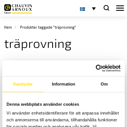
Hem
Produkter taggade "träprovning"
träprovning
Samtycke
Information
Om
GrindoSonic Mk7
Denna webbplats använder cookies
Grindo
Sonic
- Ett instrument för oförstörande provning av
Vi använder enhetsidentifierare för att anpassa innehållet
material och produkter
och annonserna till användarna, tillhandahålla funktioner
för sociala medier och analysera vår trafik. Vi