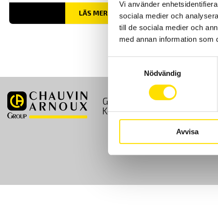
Vi använder enhetsidentifierar
LÄS MER
sociala medier och analysera 
till de sociala medier och a
med annan information som du 
Samtyckesval
Nödvändig
GDPR
Köpvillkor
Kontakt
Avvisa