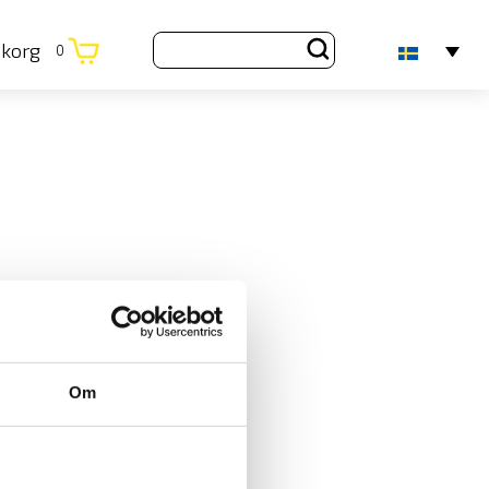
ukorg
0
Om