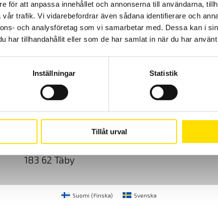
e för att anpassa innehållet och annonserna till användarna, tillh
vår trafik. Vi vidarebefordrar även sådana identifierare och anna
nnons- och analysföretag som vi samarbetar med. Dessa kan i sin
har tillhandahållit eller som de har samlat in när du har använt 
Inställningar
Statistik
Cookies
Klagomål
Kundundersökni
CA Mätsystem AB
08-50 52 68 00
Tillåt urval
Sjöflygvägen 35
info@camatsystem.co
183 62 Täby
Suomi
(
Finska
)
Svenska