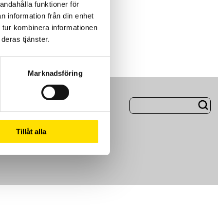
andahålla funktioner för
n information från din enhet
 tur kombinera informationen
deras tjänster.
Marknadsföring
ng
Om Oss
Tillåt alla
m