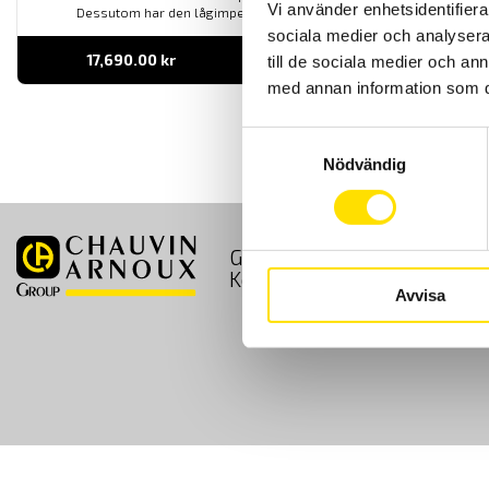
Vi använder enhetsidentifierar
Dessutom har den lågimpedansområde på spänning.
sociala medier och analysera 
17,690.00
kr
LÄS MER
till de sociala medier och a
med annan information som du 
Samtyckesval
Nödvändig
GDPR
Köpvillkor
Kontakt
Avvisa