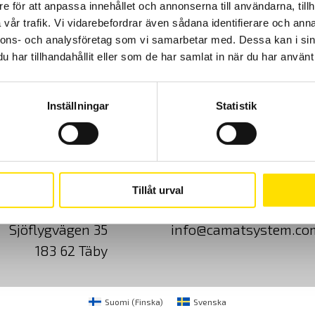
e för att anpassa innehållet och annonserna till användarna, tillh
vår trafik. Vi vidarebefordrar även sådana identifierare och anna
Prisintervall:
4,295.00
kr
–
5,995.00
kr
LÄS MER
nnons- och analysföretag som vi samarbetar med. Dessa kan i sin
4,295.00 kr
har tillhandahållit eller som de har samlat in när du har använt 
till
5,995.00 kr
Inställningar
Statistik
Cookies
Klagomål
Kundundersökni
Tillåt urval
CA Mätsystem AB
08-50 52 68 00
Sjöflygvägen 35
info@camatsystem.co
183 62 Täby
Suomi
(
Finska
)
Svenska