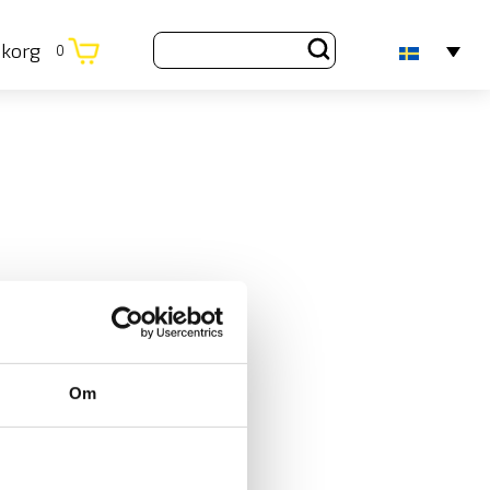
ukorg
0
Om