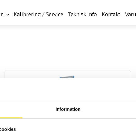
en
Kalibrering / Service
Teknisk Info
Kontakt
Var
Information
MTX3290 & MTX3291 ASYC IV med dubbeldisplay
MTX är en AC+DC TRMS mätande samt IP67 vattentät
cookies
multimeterserie med dubbeldisplay och lägsta mätosäkerhet. Med
lågimpedansområde på spänning.