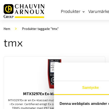
Produkter
Varumärk
Hem
Produkter taggade "tmx"
tmx
Samtycke
MTX3297Ex Ex-klassad Multimeter
MTX3297Ex är en Ex-klassad multimeter för permanent användning
Denna webbplats använder 
i Ex zoner. Certifierad enligt Ex och IECEx. MTX3297Ex är en AC+DC
TRMS multimeter med IP67 kapsling samt med dubbeldisplay.