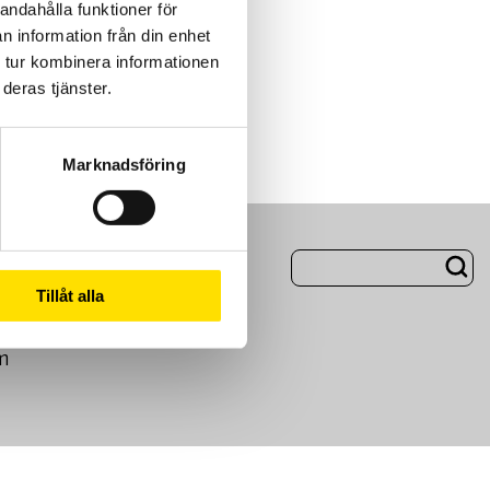
andahålla funktioner för
n information från din enhet
 tur kombinera informationen
deras tjänster.
Marknadsföring
ng
Om Oss
Tillåt alla
m