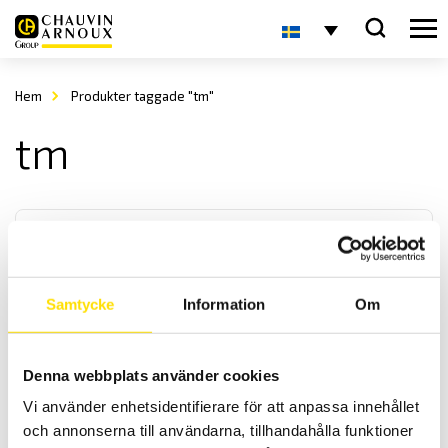
Hem
Produkter taggade "tm"
tm
Samtycke
Information
Om
Reläer från AMRA och AMRA-MTI
Denna webbplats använder cookies
AMRA är en av de ledande tillverkarna av elektromekaniska reläer
Vi använder enhetsidentifierare för att anpassa innehållet
till fast- och rullande järnvägsmaterial samt för
transformatorstationer.
och annonserna till användarna, tillhandahålla funktioner