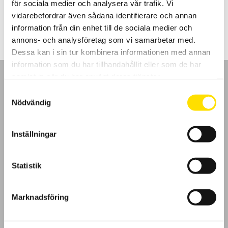
för sociala medier och analysera vår trafik. Vi
LÄS MER
vidarebefordrar även sådana identifierare och annan
information från din enhet till de sociala medier och
annons- och analysföretag som vi samarbetar med.
Dessa kan i sin tur kombinera informationen med annan
information som du har tillhandahållit eller som de har
samlat in när du har använt deras tjänster.
Samtyckesval
Nödvändig
GDPR
Inställningar
Köpvillkor
Statistik
Cookies
Klagomål
Marknadsföring
Kundundersökning