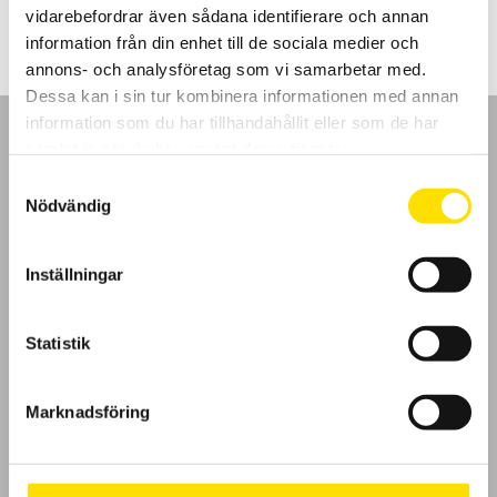
vidarebefordrar även sådana identifierare och annan
information från din enhet till de sociala medier och
annons- och analysföretag som vi samarbetar med.
Dessa kan i sin tur kombinera informationen med annan
information som du har tillhandahållit eller som de har
samlat in när du har använt deras tjänster.
Samtyckesval
Nödvändig
GDPR
Inställningar
Köpvillkor
Cookies
Statistik
Klagomål
Marknadsföring
Kundundersökning