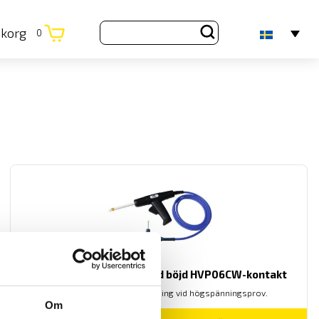
ukorg
0
Provpistol HTP06CW med böjd HVP06CW-kontakt
Provpistoler för säker testning vid högspänningsprov.
Om