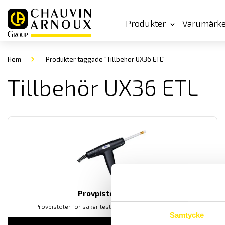
Produkter
Varumärk
Hem
Produkter taggade "Tillbehör UX36 ETL"
Tillbehör UX36 ETL
Provpistol HTP06C
Provpistoler för säker testning vid högspänningsprov.
Samtycke