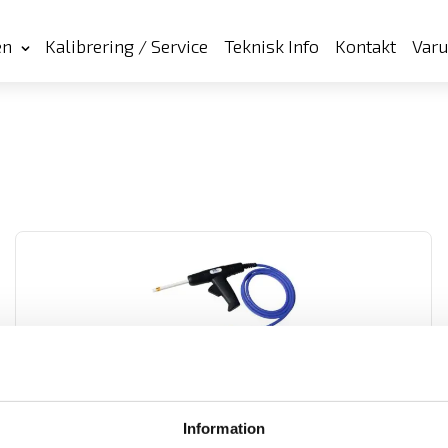
en
Kalibrering / Service
Teknisk Info
Kontakt
Var
Provpistol HTP06C med öppen ände
Provpistoler för säker testning vid högspänningsprov.
Information