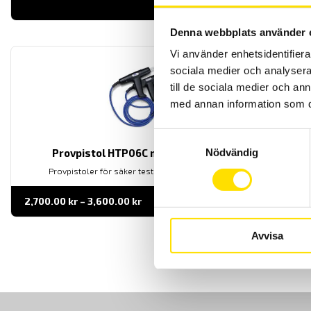
LÄS MER
Denna webbplats använder 
Vi använder enhetsidentifierar
sociala medier och analysera 
till de sociala medier och a
med annan information som du 
Samtyckesval
Nödvändig
Provpistol HTP06C med HVP06C-kontakt
Provpistoler för säker testning vid högspänningsprov.
Prisintervall:
2,700.00
kr
–
3,600.00
kr
LÄS MER
2,700.00 kr
till
3,600.00 kr
Avvisa