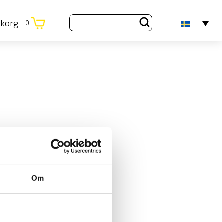
ukorg
0
Om