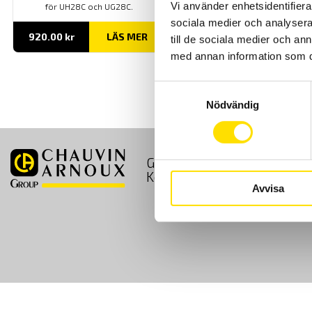
Vi använder enhetsidentifierar
för UH28C och UG28C.
sociala medier och analysera 
920.00
kr
LÄS MER
till de sociala medier och a
med annan information som du 
Samtyckesval
Nödvändig
GDPR
Köpvillkor
Kontakt
Avvisa