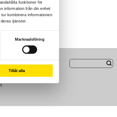
andahålla funktioner för
n information från din enhet
 tur kombinera informationen
deras tjänster.
Marknadsföring
ng
Om Oss
Tillåt alla
m