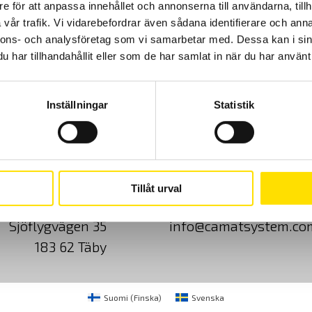
e för att anpassa innehållet och annonserna till användarna, tillh
vår trafik. Vi vidarebefordrar även sådana identifierare och anna
nnons- och analysföretag som vi samarbetar med. Dessa kan i sin
har tillhandahållit eller som de har samlat in när du har använt 
Inställningar
Statistik
Cookies
Klagomål
Kundundersökni
Tillåt urval
CA Mätsystem AB
08-50 52 68 00
Sjöflygvägen 35
info@camatsystem.co
183 62 Täby
Suomi
(
Finska
)
Svenska