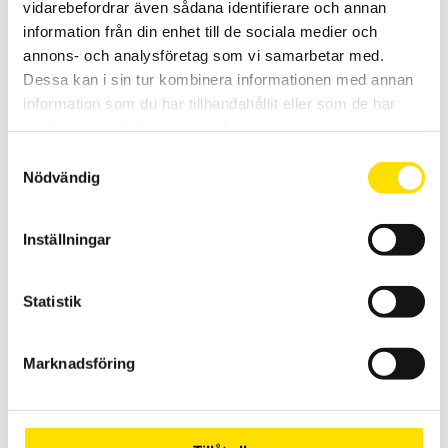
vidarebefordrar även sådana identifierare och annan
information från din enhet till de sociala medier och
annons- och analysföretag som vi samarbetar med.
Scopix tillbehör strömtänger
Dessa kan i sin tur kombinera informationen med annan
Strömtänger för Metrix oscilloskopserie Scopix finns här.
information som du har tillhandahållit eller som de har
samlat in när du har använt deras tjänster.
Prisintervall:
4,860.00
kr
–
6,660.00
kr
LÄS MER
4,860.00 kr
Samtyckesval
till
6,660.00 kr
Nödvändig
Inställningar
Statistik
Scopix tillbehör prober
Marknadsföring
Prober för Metrix oscilloskopserie Scopix I-IV finns här.
Prisintervall:
690.00
kr
–
3,990.00
kr
LÄS MER
690.00 kr
till