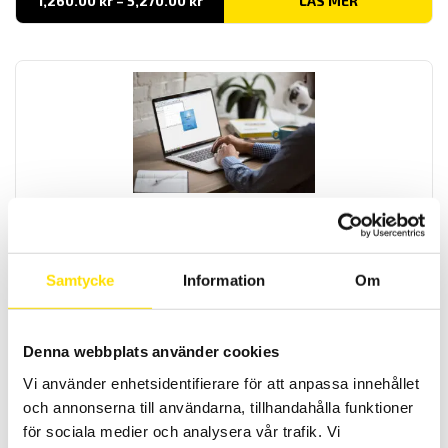
1,260.00
kr
–
5,270.00
kr
LÄS MER
1,260.00 kr
till
5,270.00 kr
Scopix & CA922 – CA942 tillbehör för kommunikation
PC mjukvara SX-Metro för att kommunicera med Chauvin-Arnoux
och Metrix handhållna 2- och 4-kanals oscilloskop.
Samtycke
Information
Om
LÄS MER
Denna webbplats använder cookies
Vi använder enhetsidentifierare för att anpassa innehållet
och annonserna till användarna, tillhandahålla funktioner
för sociala medier och analysera vår trafik. Vi