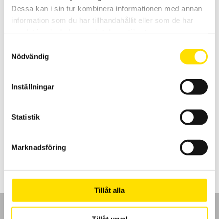
Dessa kan i sin tur kombinera informationen med annan
information som du har tillhandahållit eller som de har
samlat in när du har använt deras tjänster.
Samtyckesval
Nödvändig
Tillbehör strömtänger fasta modeller till Qualistar
och PEL
Inställningar
Tillbehör strömtänger med anslutningskontakt avpassade för
dessa effekt- och energianalysatorer från Chauvin-Arnoux: PEL51,
PEL52, PEL102, PEL103, PEL104, PEL105, PEL106, PEL112, PEL113, PEL115,
Statistik
CA8220, CA8331, CA8333, CA8334, CA8335, CA8336, CA83435.
Prisintervall:
2,420.00
kr
–
26,930.00
kr
LÄS MER
Marknadsföring
2,420.00 kr
till
26,930.00 kr
Tillåt alla
Tillåt urval