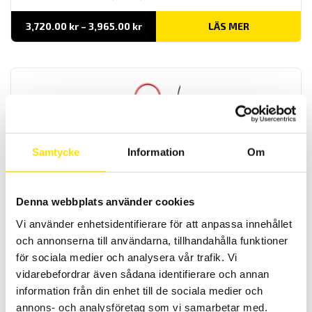
Prisintervall:
3,720.00
kr
–
3,965.00
kr
LÄS MER
3,720.00 kr
till
3,965.00 kr
Samtycke
Information
Om
Tillbehör strömtänger MiniFlex & AmpFlex till
Qualistar och PEL
Denna webbplats använder cookies
Tillbehör strömtänger av rogowskityp med anslutningskontakt
avpassade för dessa effekt- och energianalysatorer från Chauvin-
Vi använder enhetsidentifierare för att anpassa innehållet
Arnoux: PEL51, PEL52, PEL102, PEL103, PEL104, PEL105, PEL106, PEL112,
och annonserna till användarna, tillhandahålla funktioner
PEL113, CA8220, CA8331, CA8333, CA8336, CA83435.
för sociala medier och analysera vår trafik. Vi
Prisintervall:
2,805.00
kr
–
4,370.00
kr
LÄS MER
vidarebefordrar även sådana identifierare och annan
2,805.00 kr
till
information från din enhet till de sociala medier och
4,370.00 kr
annons- och analysföretag som vi samarbetar med.