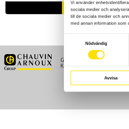
Vi använder enhetsidentifierar
LÄS MER
sociala medier och analysera 
till de sociala medier och a
med annan information som du 
Samtyckesval
Nödvändig
GDPR
Köpvillkor
Kontakt
Avvisa