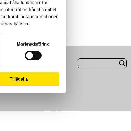
andahålla funktioner för
n information från din enhet
 tur kombinera informationen
deras tjänster.
Marknadsföring
ng
Om Oss
Tillåt alla
m