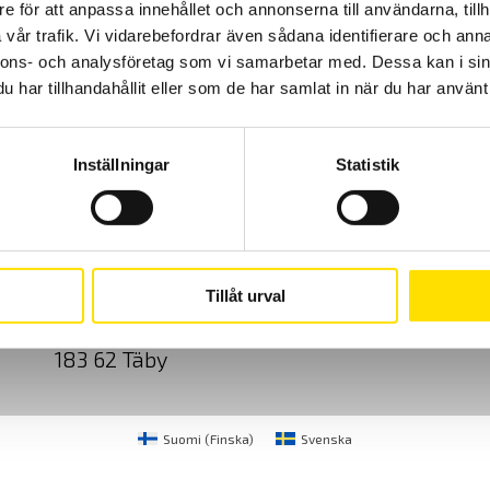
e för att anpassa innehållet och annonserna till användarna, tillh
vår trafik. Vi vidarebefordrar även sådana identifierare och anna
nnons- och analysföretag som vi samarbetar med. Dessa kan i sin
har tillhandahållit eller som de har samlat in när du har använt 
Inställningar
Statistik
Cookies
Klagomål
Kundundersökni
CA Mätsystem AB
08-50 52 68 00
Tillåt urval
Sjöflygvägen 35
info@camatsystem.co
183 62 Täby
Suomi
(
Finska
)
Svenska