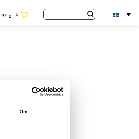
ukorg
0
Om