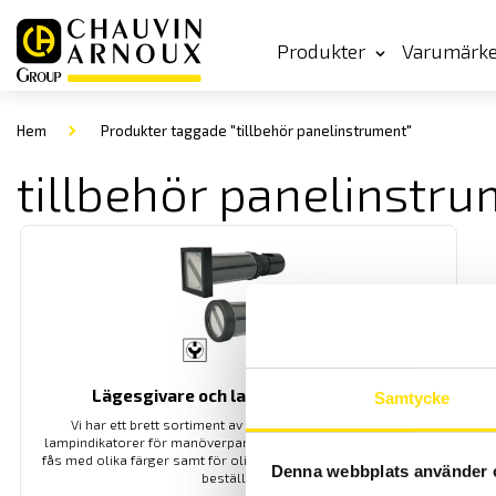
Produkter
Varumärk
Hem
Produkter taggade "tillbehör panelinstrument"
tillbehör panelinstr
Lägesgivare och lampor för paneler
Samtycke
Vi har ett brett sortiment av digitala lägesgivare samt
lampindikatorer för manöverpaneler och apparatskåp. De kan
fås med olika färger samt för olika spänningar vilket anges vid
Denna webbplats använder 
beställning.