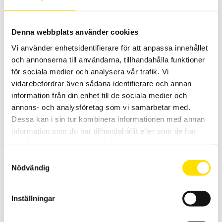
LÄS MER
Denna webbplats använder cookies
Vi använder enhetsidentifierare för att anpassa innehållet
och annonserna till användarna, tillhandahålla funktioner
för sociala medier och analysera vår trafik. Vi
vidarebefordrar även sådana identifierare och annan
information från din enhet till de sociala medier och
annons- och analysföretag som vi samarbetar med.
Mecmesin Cable Cam Grip
Dessa kan i sin tur kombinera informationen med annan
Mecmesin Cable Cam grip är en enkel fixtur för dragtest upp till 5 kN
information som du har tillhandahållit eller som de har
av bland annat kablar, kabelskor mm
samlat in när du har använt deras tjänster.
LÄS MER
Samtyckesval
Nödvändig
Inställningar