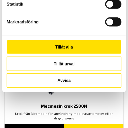
Statistik
Mecmesin Lever Operated Cam grip
Marknadsföring
Spakmanövrerad Mecmesin fixtur för dragtester, används med
dragprovare
LÄS MER
Tillåt alla
Tillåt urval
Avvisa
Mecmesin krok 2500N
Krok från Mecmesin för användning med dynamometer eller
dragprovare