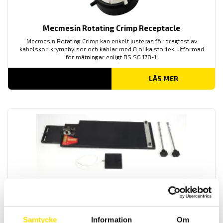
Mecmesin Rotating Crimp Receptacle
Mecmesin Rotating Crimp kan enkelt justeras för dragtest av
kabelskor, krymphylsor och kablar med 8 olika storlek. Utformad
för mätningar enligt BS SG 178-1.
LÄS MER
Mecmesin Coefficient of Friction Fixture
Friktionsfixrur från Mecmesin för mätning av
friktionskoefficienten
mellan två olika ytor enligt
ASTM D1894
och ISO8295
Samtycke
Information
Om