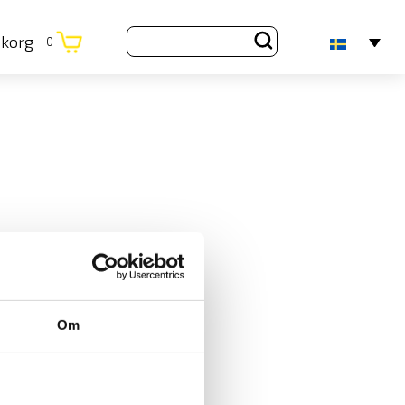
ukorg
0
Om