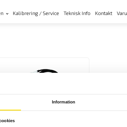
en
Kalibrering / Service
Teknisk Info
Kontakt
Var
 Provkabel HVC16 med HIRAT kontakt och
Information
öppen ände
Kabel HVC16 för högspänningsprov.
cookies
LÄS MER