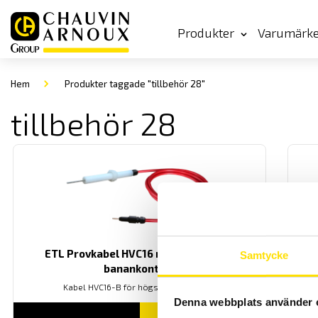
Produkter
Varumärk
Hem
Produkter taggade "tillbehör 28"
tillbehör 28
ETL Provkabel HVC16 med HIRAT- och
ETL
Samtycke
banankontakt
Kabel HVC16-B för högspänningsprov.
Denna webbplats använder 
LÄS MER