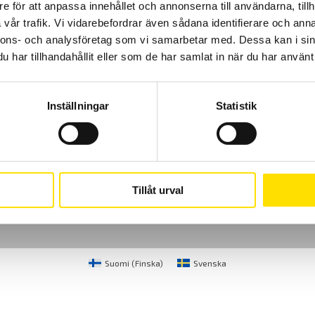
e för att anpassa innehållet och annonserna till användarna, tillh
vår trafik. Vi vidarebefordrar även sådana identifierare och anna
nnons- och analysföretag som vi samarbetar med. Dessa kan i sin
har tillhandahållit eller som de har samlat in när du har använt 
Inställningar
Statistik
Cookies
Klagomål
Kundundersökni
CA Mätsystem AB
08-50 52 68 00
Sjöflygvägen 35
info@camatsystem.co
Tillåt urval
183 62 Täby
Suomi
(
Finska
)
Svenska