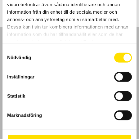
vidarebefordrar även sådana identifierare och annan
information från din enhet till de sociala medier och
annons- och analysföretag som vi samarbetar med.
Dessa kan i sin tur kombinera informationen med annan
information som du har tillhandahållit eller som de har
samlat in när du har använt deras tjänster.
Samtyckesval
Nödvändig
GDPR
Inställningar
Köpvillkor
Cookies
Statistik
Klagomål
Marknadsföring
Kundundersökning