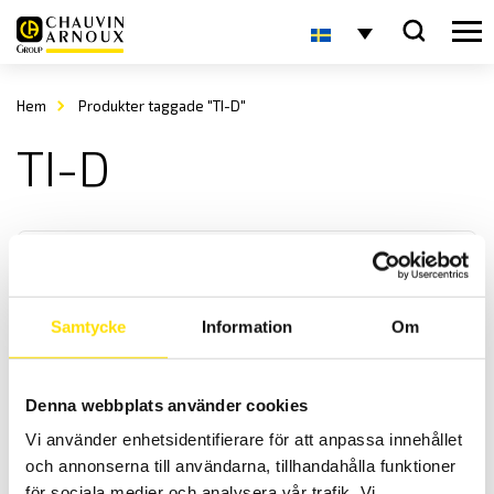
Hem
Produkter taggade "TI-D"
TI-D
Samtycke
Information
Om
SAUTER TI manuellt provställ
Denna webbplats använder cookies
Manuellt hårdhetsprovställ Sauter är en robust och mycket prisvärt
Vi använder enhetsidentifierare för att anpassa innehållet
manuellt provställ för Kern hårdhetsmätare.
och annonserna till användarna, tillhandahålla funktioner
för sociala medier och analysera vår trafik. Vi
Prisintervall: