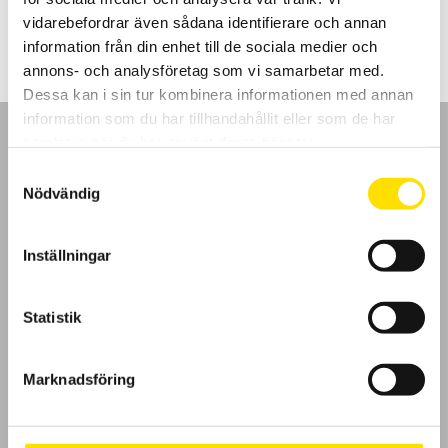
3,300.00
kr
–
4,300.00
kr
LÄS MER
3,300.00 kr
vidarebefordrar även sådana identifierare och annan
till
4,300.00 kr
information från din enhet till de sociala medier och
annons- och analysföretag som vi samarbetar med.
Dessa kan i sin tur kombinera informationen med annan
information som du har tillhandahållit eller som de har
samlat in när du har använt deras tjänster.
Samtyckesval
Nödvändig
GDPR
Inställningar
Köpvillkor
Cookies
Statistik
Klagomål
Marknadsföring
Kundundersökning