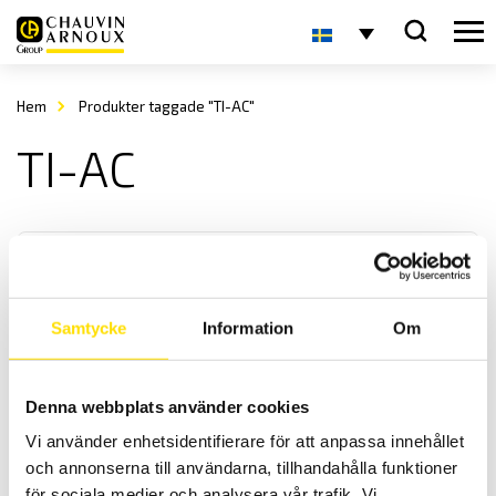
Hem
Produkter taggade "TI-AC"
TI-AC
Samtycke
Information
Om
SAUTER TI manuellt provställ
Denna webbplats använder cookies
Manuellt hårdhetsprovställ Sauter är en robust och mycket prisvärt
Vi använder enhetsidentifierare för att anpassa innehållet
manuellt provställ för Kern hårdhetsmätare.
och annonserna till användarna, tillhandahålla funktioner
för sociala medier och analysera vår trafik. Vi
Prisintervall: