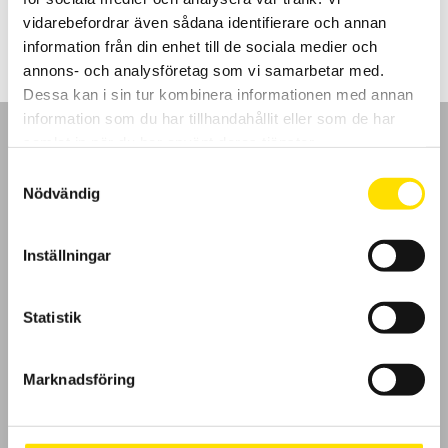
3,300.00
kr
–
4,300.00
kr
LÄS MER
3,300.00 kr
vidarebefordrar även sådana identifierare och annan
till
4,300.00 kr
information från din enhet till de sociala medier och
annons- och analysföretag som vi samarbetar med.
Dessa kan i sin tur kombinera informationen med annan
information som du har tillhandahållit eller som de har
samlat in när du har använt deras tjänster.
Samtyckesval
Nödvändig
GDPR
Inställningar
Köpvillkor
Cookies
Statistik
Klagomål
Marknadsföring
Kundundersökning