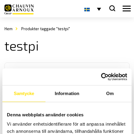
Hem
Produkter taggade "testpi"
testpi
Samtycke
Information
Om
Tillbehör till mätinstrument, mätprober
Denna webbplats använder cookies
Vårt praktiska sortiment av prober med diameter från 0,6 mm till 4
mm för mätning alla spänningsapplikationer från DIN-system till
Vi använder enhetsidentifierare för att anpassa innehållet
bilelektronik. Dessa prober har 4 mm anslutning, med upp till
och annonserna till användarna, tillhandahålla funktioner
kategori IV 1000 V säkerhetsklassning enligt IEC 61010 standard.