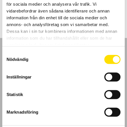
för sociala medier och analysera vår trafik. Vi
Prisintervall:
160.00
kr
–
535.00
kr
LÄS MER
vidarebefordrar även sådana identifierare och annan
160.00 kr
till
information från din enhet till de sociala medier och
535.00 kr
annons- och analysföretag som vi samarbetar med.
Dessa kan i sin tur kombinera informationen med annan
information som du har tillhandahållit eller som de har
samlat in när du har använt deras tjänster.
Samtyckesval
Nödvändig
GDPR
Inställningar
Köpvillkor
Statistik
Cookies
Marknadsföring
Klagomål