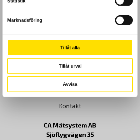
Statistik
GDPR
Marknadsföring
Köpvillkor
Cookies
Tillåt alla
Klagomål
Tillåt urval
Kundundersökning
Avvisa
Om Oss
Kontakt
CA Mätsystem AB
Sjöflygvägen 35