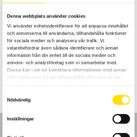
till
7,600.00 kr
Denna webbplats använder cookies
Vi använder enhetsidentifierare för att anpassa innehållet
och annonserna till användarna, tillhandahålla funktioner
för sociala medier och analysera vår trafik. Vi
vidarebefordrar även sådana identifierare och annan
information från din enhet till de sociala medier och
ETL 2-handskontroll för elsäkerhetsprovning
annons- och analysföretag som vi samarbetar med.
ETL 2-handskontroll för säker högspänningsprovning
Dessa kan i sin tur kombinera informationen med annan
information som du har tillhandahållit eller som de har
LÄS MER
samlat in när du har använt deras tjänster.
Samtyckesval
Nödvändig
Inställningar