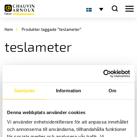
Hem
Produkter taggade "teslameter"
teslameter
Samtycke
Information
Om
CA40 Magnetfältsmätare
Denna webbplats använder cookies
CA 40 detekterar lågfrekventa magnetiska fält upp till 300 Hz i en
Vi använder enhetsidentifierare för att anpassa innehållet
riktning.
och annonserna till användarna, tillhandahålla funktioner
för sociala medier och analysera vår trafik. Vi