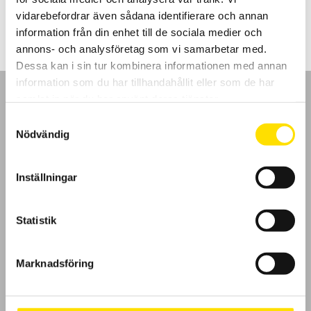
7,945.00
kr
LÄS MER
vidarebefordrar även sådana identifierare och annan
information från din enhet till de sociala medier och
annons- och analysföretag som vi samarbetar med.
Dessa kan i sin tur kombinera informationen med annan
information som du har tillhandahållit eller som de har
samlat in när du har använt deras tjänster.
Samtyckesval
Nödvändig
GDPR
Inställningar
Köpvillkor
Cookies
Statistik
Klagomål
Marknadsföring
Kundundersökning