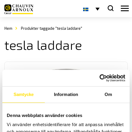
Hem
Produkter taggade "tesla laddare"
tesla laddare
Samtycke
Information
Om
CA6116N & CA6117 Installationstestare
Installationstestare med svenska menyer och svensk mjukvara för
Denna webbplats använder cookies
enkel rapportgenerering även till excel. Med färgskärm som har
Vi använder enhetsidentifierare för att anpassa innehållet
grafisk inkopplingsanvisning. Med spänningsfallsmätning och
inbyggd säkringstabell samt mätning på elbilsladdstationer med
och annonserna till användarna, tillhandahålla funktioner