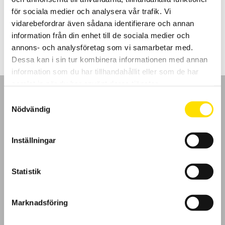
adapter CA6652. Dokumentation enligt SS 436 40 00 utgåva 3.
för sociala medier och analysera vår trafik. Vi
vidarebefordrar även sådana identifierare och annan
Prisintervall:
21,595.00
kr
–
29,900.00
kr
LÄS MER
21,595.00 kr
information från din enhet till de sociala medier och
till
29,900.00 kr
annons- och analysföretag som vi samarbetar med.
Dessa kan i sin tur kombinera informationen med annan
information som du har tillhandahållit eller som de har
samlat in när du har använt deras tjänster.
Samtyckesval
Nödvändig
GDPR
Inställningar
Köpvillkor
Statistik
Cookies
Marknadsföring
Klagomål