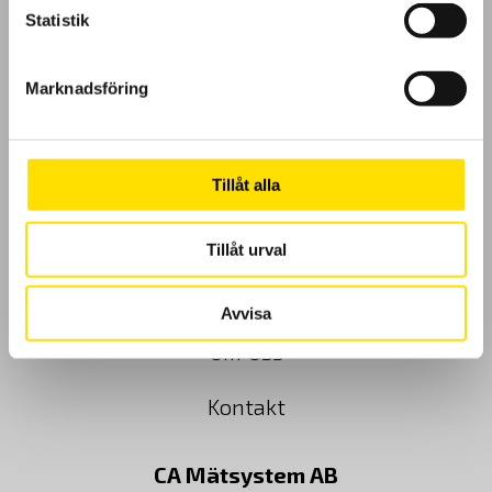
Statistik
GDPR
Marknadsföring
Köpvillkor
Cookies
Tillåt alla
Klagomål
Tillåt urval
Kundundersökning
Avvisa
Om Oss
Kontakt
CA Mätsystem AB