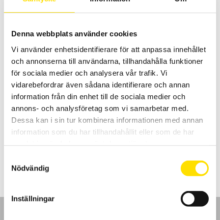
985.00
kr
–
1,295.00
kr
LÄS MER
985.00 kr
till
1,295.00 kr
Denna webbplats använder cookies
Rea!
Vi använder enhetsidentifierare för att anpassa innehållet
och annonserna till användarna, tillhandahålla funktioner
för sociala medier och analysera vår trafik. Vi
vidarebefordrar även sådana identifierare och annan
information från din enhet till de sociala medier och
CA1864 & CA1866 IR-Termometrar
annons- och analysföretag som vi samarbetar med.
IR-termometrar med bra optik ger den noggrannaste beröringsfria
Dessa kan i sin tur kombinera informationen med annan
temperaturmätningen.
information som du har tillhandahållit eller som de har
samlat in när du har använt deras tjänster.
Prisintervall:
2,690.00
kr
–
2,945.00
kr
LÄS MER
2,690.00 kr
Samtyckesval
till
2,945.00 kr
Nödvändig
Inställningar