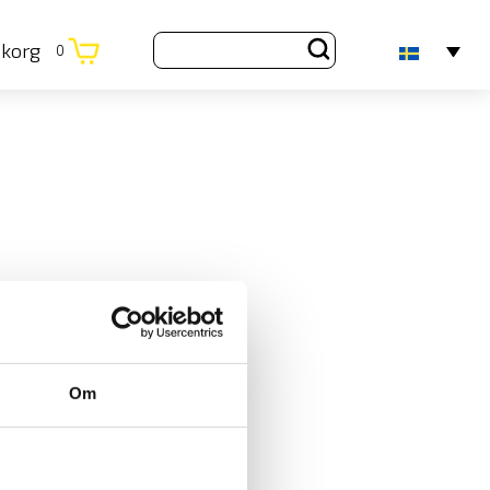
ukorg
0
Om