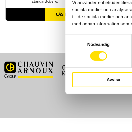
standardgivare.
Vi använder enhetsidentifierar
sociala medier och analysera 
LÄS MER
till de sociala medier och a
med annan information som du 
Samtyckesval
Nödvändig
GDPR
Köpvillkor
Kontakt
Avvisa