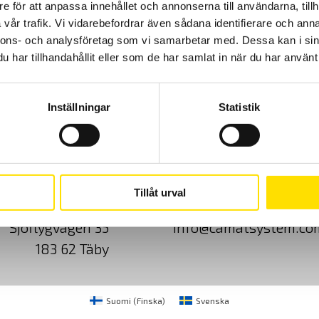
e för att anpassa innehållet och annonserna till användarna, tillh
vår trafik. Vi vidarebefordrar även sådana identifierare och anna
nnons- och analysföretag som vi samarbetar med. Dessa kan i sin
har tillhandahållit eller som de har samlat in när du har använt 
Inställningar
Statistik
Cookies
Klagomål
Kundundersökni
Tillåt urval
CA Mätsystem AB
08-50 52 68 00
Sjöflygvägen 35
info@camatsystem.co
183 62 Täby
Suomi
(
Finska
)
Svenska