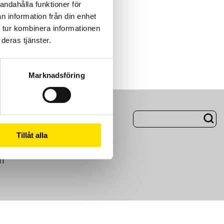
andahålla funktioner för
n information från din enhet
 tur kombinera informationen
deras tjänster.
Marknadsföring
ng
Om Oss
Tillåt alla
m