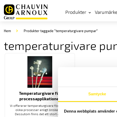
Produkter
Varumärk
Hem
Produkter taggade "temperaturgivare pumpar"
temperaturgivare pu
Temperaturgivare för
Samtycke
processapplikationer
Vi offererar temperaturgivare för många
olika processer enligt önskemål.
Denna webbplats använder 
Dessutom finns det ett stort antal