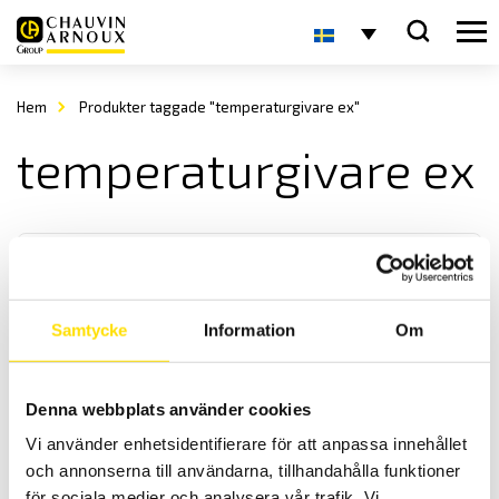
Hem
Produkter taggade "temperaturgivare ex"
temperaturgivare ex
Samtycke
Information
Om
Temperaturgivare för processapplikationer
Denna webbplats använder cookies
Vi offererar temperaturgivare för många olika processer enligt
Vi använder enhetsidentifierare för att anpassa innehållet
önskemål. Dessutom finns det ett stort antal standardgivare.
och annonserna till användarna, tillhandahålla funktioner
för sociala medier och analysera vår trafik. Vi