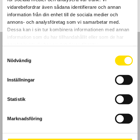
LÄS MER
vidarebefordrar även sådana identifierare och annan
information från din enhet till de sociala medier och
annons- och analysföretag som vi samarbetar med.
Dessa kan i sin tur kombinera informationen med annan
information som du har tillhandahållit eller som de har
samlat in när du har använt deras tjänster.
Samtyckesval
Nödvändig
GDPR
Inställningar
Köpvillkor
Cookies
Statistik
Klagomål
Marknadsföring
Kundundersökning