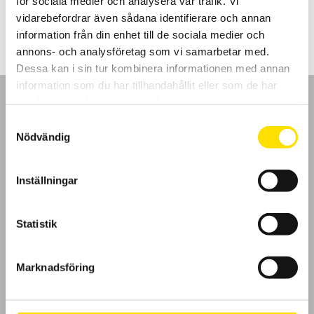
för sociala medier och analysera vår trafik. Vi
LÄS MER
vidarebefordrar även sådana identifierare och annan
information från din enhet till de sociala medier och
annons- och analysföretag som vi samarbetar med.
Dessa kan i sin tur kombinera informationen med annan
information som du har tillhandahållit eller som de har
samlat in när du har använt deras tjänster.
Samtyckesval
Nödvändig
GDPR
Inställningar
Köpvillkor
Statistik
Cookies
Klagomål
Marknadsföring
Kundundersökning