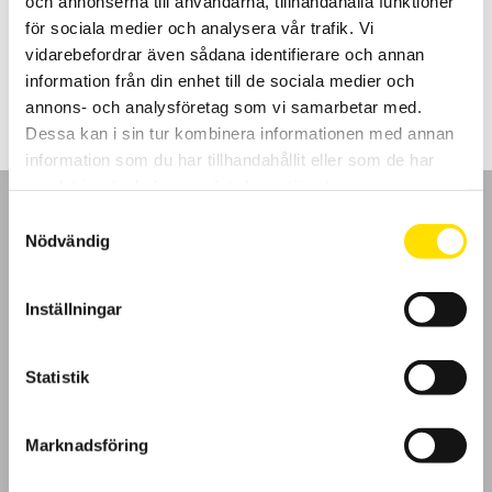
och annonserna till användarna, tillhandahålla funktioner
anslutning som inte är vattentät.
för sociala medier och analysera vår trafik. Vi
vidarebefordrar även sådana identifierare och annan
Prisintervall:
9,620.00
kr
–
10,800.00
kr
LÄS MER
9,620.00 kr
information från din enhet till de sociala medier och
till
10,800.00 kr
annons- och analysföretag som vi samarbetar med.
Dessa kan i sin tur kombinera informationen med annan
information som du har tillhandahållit eller som de har
samlat in när du har använt deras tjänster.
Samtyckesval
Nödvändig
GDPR
Inställningar
Köpvillkor
Statistik
Cookies
Marknadsföring
Klagomål