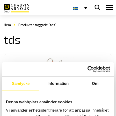
Hem
Produkter taggade "tds"
tds
Samtycke
Information
Om
CA10141 & CA10141E Konduktivitetsmeter med
logger
Denna webbplats använder cookies
Logger för för kontroll av vattenkvalitet. Mäter konduktivitet-, TDS-,
Vi använder enhetsidentifierare för att anpassa innehållet
salthalt, resistivitet samt temperatur. Två modeller finns antingen
IP67 vattentät med prob, eller en modell med standard BNC