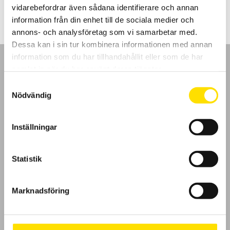
vidarebefordrar även sådana identifierare och annan
information från din enhet till de sociala medier och
annons- och analysföretag som vi samarbetar med.
Dessa kan i sin tur kombinera informationen med annan
information som du har tillhandahållit eller som de har
samlat in när du har använt deras tjänster.
Samtyckesval
Nödvändig
GDPR
Inställningar
Köpvillkor
Cookies
Statistik
Klagomål
Marknadsföring
Kundundersökning