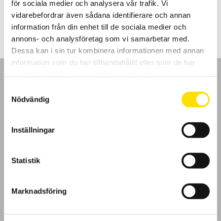
för sociala medier och analysera vår trafik. Vi
850.00
kr
LÄS MER
vidarebefordrar även sådana identifierare och annan
information från din enhet till de sociala medier och
annons- och analysföretag som vi samarbetar med.
Dessa kan i sin tur kombinera informationen med annan
information som du har tillhandahållit eller som de har
samlat in när du har använt deras tjänster.
Samtyckesval
Nödvändig
GDPR
Inställningar
Köpvillkor
Statistik
Cookies
Klagomål
Marknadsföring
Kundundersökning