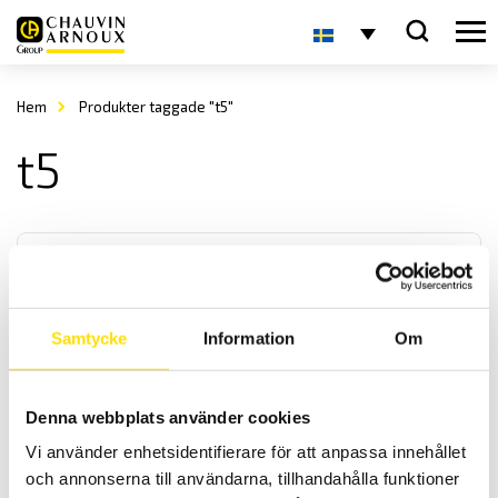
Hem
Produkter taggade "t5"
t5
Samtycke
Information
Om
CA745N Spänningsprovare 690 V AC/DC
Denna webbplats använder cookies
Spänningsprovare med automatiskt lik- eller
Vi använder enhetsidentifierare för att anpassa innehållet
växelspänningsområdesval. Liten och smidig med kat. III 600 V
spänningskategori.
och annonserna till användarna, tillhandahålla funktioner