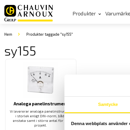
Produkter
Varumärk
Hem
Produkter taggade "sy155"
sy155
Analoga panelinstrument
Samtycke
Vi levererar analoga panelinstrument
i storlek enligt DIN-norm, både
enstaka samt i större antal för ert
Denna webbplats använder 
projekt.