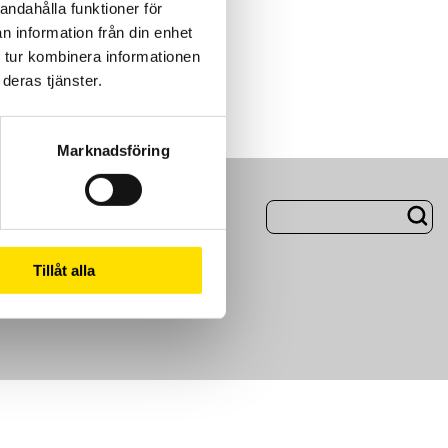
andahålla funktioner för
n information från din enhet
 tur kombinera informationen
deras tjänster.
Marknadsföring
ng
Om Oss
Tillåt alla
m