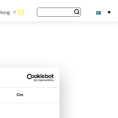
ukorg
0
Om