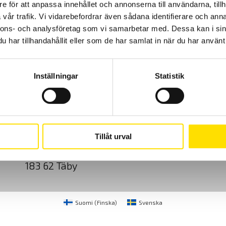
e för att anpassa innehållet och annonserna till användarna, tillh
vår trafik. Vi vidarebefordrar även sådana identifierare och anna
nnons- och analysföretag som vi samarbetar med. Dessa kan i sin
har tillhandahållit eller som de har samlat in när du har använt 
Inställningar
Statistik
Cookies
Klagomål
Kundundersökni
CA Mätsystem AB
08-50 52 68 00
Tillåt urval
Sjöflygvägen 35
info@camatsystem.co
183 62 Täby
Suomi
(
Finska
)
Svenska