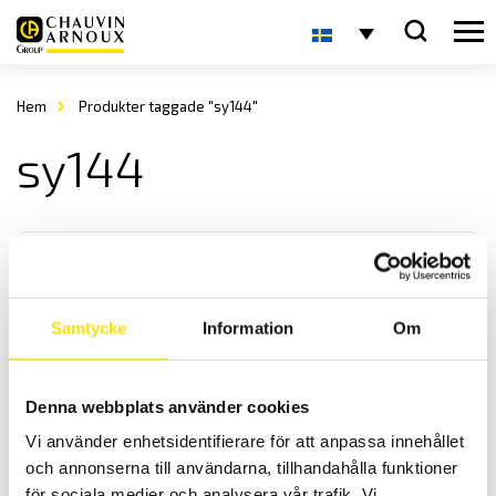
Hem
Produkter taggade "sy144"
sy144
Samtycke
Information
Om
Analoga panelinstrument
Denna webbplats använder cookies
Vi levererar analoga panelinstrument i storlek enligt DIN-norm,
Vi använder enhetsidentifierare för att anpassa innehållet
både enstaka samt i större antal för ert projekt.
och annonserna till användarna, tillhandahålla funktioner
för sociala medier och analysera vår trafik. Vi