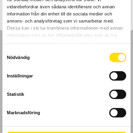
LÄS MER
vidarebefordrar även sådana identifierare och annan
information från din enhet till de sociala medier och
annons- och analysföretag som vi samarbetar med.
Dessa kan i sin tur kombinera informationen med annan
information som du har tillhandahållit eller som de har
samlat in när du har använt deras tjänster.
Samtyckesval
Nödvändig
GDPR
Inställningar
Köpvillkor
Cookies
Statistik
Klagomål
Marknadsföring
Kundundersökning