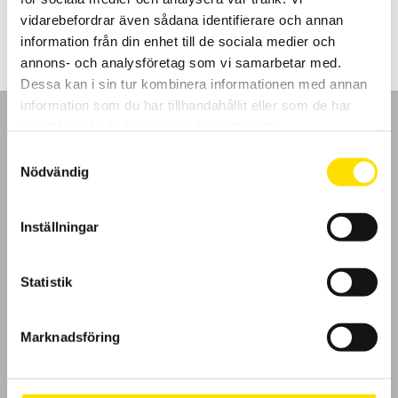
LÄS MER
vidarebefordrar även sådana identifierare och annan
information från din enhet till de sociala medier och
annons- och analysföretag som vi samarbetar med.
Dessa kan i sin tur kombinera informationen med annan
information som du har tillhandahållit eller som de har
samlat in när du har använt deras tjänster.
Samtyckesval
Nödvändig
GDPR
Inställningar
Köpvillkor
Cookies
Statistik
Klagomål
Marknadsföring
Kundundersökning