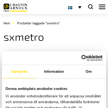
Hem
Produkter taggade "sxmetro"
sxmetro
Samtycke
Information
Om
Scopix & CA922 – CA942 tillbehör för kommunikation
Denna webbplats använder cookies
PC mjukvara SX-Metro för att kommunicera med Chauvin-Arnoux
Vi använder enhetsidentifierare för att anpassa innehållet
och Metrix handhållna 2- och 4-kanals oscilloskop.
och annonserna till användarna, tillhandahålla funktioner
för sociala medier och analysera vår trafik. Vi