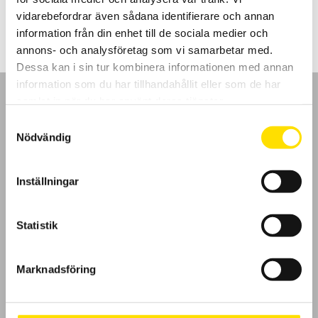
LÄS MER
vidarebefordrar även sådana identifierare och annan
information från din enhet till de sociala medier och
annons- och analysföretag som vi samarbetar med.
Dessa kan i sin tur kombinera informationen med annan
information som du har tillhandahållit eller som de har
samlat in när du har använt deras tjänster.
Samtyckesval
Nödvändig
GDPR
Inställningar
Köpvillkor
Cookies
Statistik
Klagomål
Marknadsföring
Kundundersökning