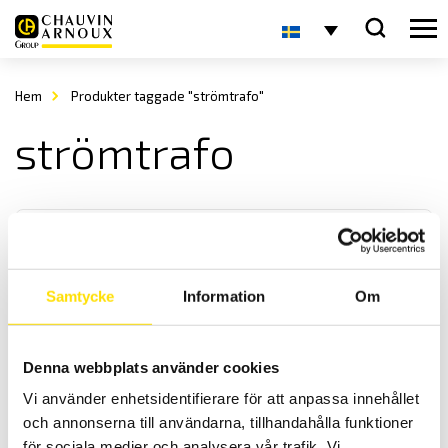
Hem
Produkter taggade "strömtrafo"
strömtrafo
Samtycke
Information
Om
Strömtransformatorer
Denna webbplats använder cookies
Strömtransformatorer för primära strömmar från 1 A till 6000 A.
Vi använder enhetsidentifierare för att anpassa innehållet
Mätosäkerhetsklasser 0,2s, 0,5, 1, och 3 beroende på modell.
och annonserna till användarna, tillhandahålla funktioner
för sociala medier och analysera vår trafik. Vi