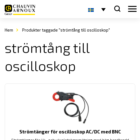
Hem
Produkter taggade "strömtång till oscilloskop"
strömtång till
oscilloskop
Strömtänger för oscilloskop AC/DC med BNC
Strömtänger för lik- och växelströmsmätning med hög bandbredd