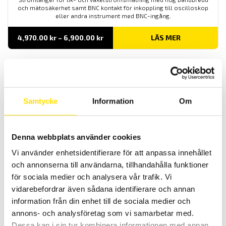
och mätosäkerhet samt BNC kontakt för inkoppling till oscilloskop
eller andra instrument med BNC-ingång.
Prisintervall:
4,970.00
kr
–
6,900.00
kr
LÄS MER
4,970.00 kr
till
6,900.00 kr
Samtycke
Information
Om
Denna webbplats använder cookies
Strömtänger för oscilloskop AC med BNC
Vi använder enhetsidentifierare för att anpassa innehållet
Strömtänger med BNC kontakt för inkopppling till oscillosokop
och annonserna till användarna, tillhandahålla funktioner
samt andra instrument med BNC ingång.
för sociala medier och analysera vår trafik. Vi
Prisintervall:
3,560.00
kr
–
9,940.00
kr
LÄS MER
vidarebefordrar även sådana identifierare och annan
3,560.00 kr
information från din enhet till de sociala medier och
till
9,940.00 kr
annons- och analysföretag som vi samarbetar med.
Dessa kan i sin tur kombinera informationen med annan