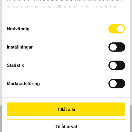
information som du har tillhandahållit eller som de har
samlat in när du har använt deras tjänster.
Samtyckesval
Nödvändig
MiniFlex HF strömtång med BNC
Inställningar
Praktisk och använbar strömtång av rogowskityp. Mäter från 500
mA...3 kA växelström med en bandbredd på 1 MHz och med en
utsignal om 0...3 V. För anslutning till alla mätinstrument med BNC
kontakt.
Statistik
Prisintervall:
5,995.00
kr
–
7,545.00
kr
LÄS MER
5,995.00 kr
Marknadsföring
till
7,545.00 kr
Tillåt alla
Tillåt urval