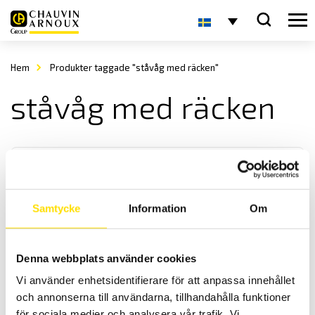
Hem
Produkter taggade "ståvåg med räcken"
ståvåg med räcken
Samtycke
Information
Om
KERN MTA Patientvåg
Denna webbplats använder cookies
KERN MTA är en praktisk patientvåg med maxkapacitet upp till 400
Vi använder enhetsidentifierare för att anpassa innehållet
kg.
och annonserna till användarna, tillhandahålla funktioner
för sociala medier och analysera vår trafik. Vi