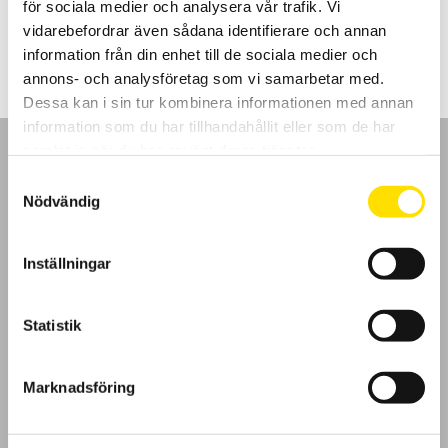
för sociala medier och analysera vår trafik. Vi
Det
Det
18,950.00
kr
5,995.00
kr
LÄS MER
ursprungliga
nuvarande
vidarebefordrar även sådana identifierare och annan
priset
priset
information från din enhet till de sociala medier och
var:
är:
18,950.00 kr.
5,995.00 kr.
annons- och analysföretag som vi samarbetar med.
Dessa kan i sin tur kombinera informationen med annan
information som du har tillhandahållit eller som de har
samlat in när du har använt deras tjänster.
Samtyckesval
Nödvändig
GDPR
Inställningar
Köpvillkor
Statistik
Cookies
Klagomål
Marknadsföring
Kundundersökning