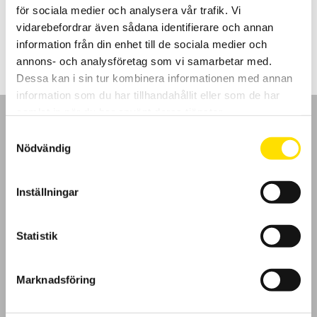
för sociala medier och analysera vår trafik. Vi
Prisintervall:
160.00
kr
–
535.00
kr
LÄS MER
vidarebefordrar även sådana identifierare och annan
160.00 kr
till
information från din enhet till de sociala medier och
535.00 kr
annons- och analysföretag som vi samarbetar med.
Dessa kan i sin tur kombinera informationen med annan
information som du har tillhandahållit eller som de har
samlat in när du har använt deras tjänster.
Samtyckesval
Nödvändig
GDPR
Inställningar
Köpvillkor
Statistik
Cookies
Marknadsföring
Klagomål