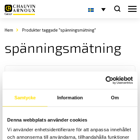
Hem
Produkter taggade "spänningsmätning"
spänningsmätning
Samtycke
Information
Om
Tillbehör till mätinstrument, mätprober
Denna webbplats använder cookies
Vårt praktiska sortiment av prober med diameter från 0,6 mm till 4
mm för mätning alla spänningsapplikationer från DIN-system till
Vi använder enhetsidentifierare för att anpassa innehållet
bilelektronik. Dessa prober har 4 mm anslutning, med upp till
och annonserna till användarna, tillhandahålla funktioner
kategori IV 1000 V säkerhetsklassning enligt IEC 61010 standard.