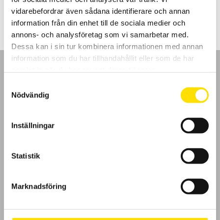
205.00
kr
–
1,780.00
kr
LÄS MER
205.00 kr
vidarebefordrar även sådana identifierare och annan
till
1,780.00 kr
information från din enhet till de sociala medier och
annons- och analysföretag som vi samarbetar med.
Dessa kan i sin tur kombinera informationen med annan
information som du har tillhandahållit eller som de har
samlat in när du har använt deras tjänster.
Samtyckesval
Nödvändig
GDPR
Inställningar
Köpvillkor
Cookies
Statistik
Klagomål
Marknadsföring
Kundundersökning