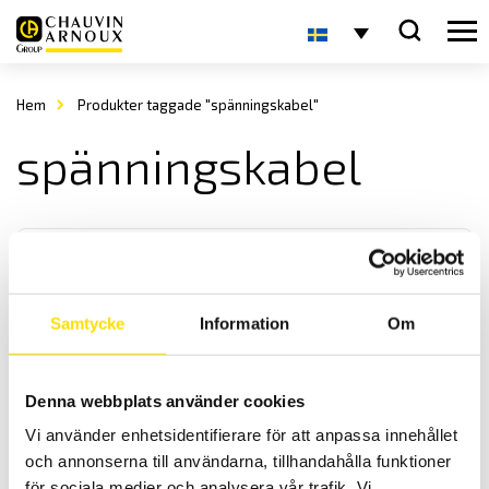
Hem
Produkter taggade "spänningskabel"
spänningskabel
Samtycke
Information
Om
Tillbehör Qualistar och PEL
Denna webbplats använder cookies
Tillbehör för Qualistar och PEL, kabelsatser för spänning samt
Vi använder enhetsidentifierare för att anpassa innehållet
praktiska kabelupprullare.
och annonserna till användarna, tillhandahålla funktioner
för sociala medier och analysera vår trafik. Vi
Prisintervall: